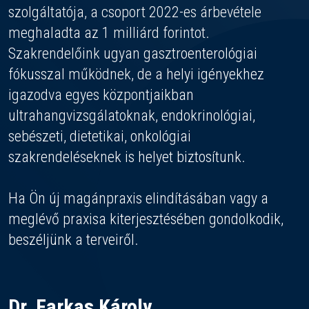
szolgáltatója, a csoport 2022-es árbevétele
meghaladta az 1 milliárd forintot.
Szakrendelőink ugyan gasztroenterológiai
fókusszal működnek, de a helyi igényekhez
igazodva egyes központjaikban
ultrahangvizsgálatoknak, endokrinológiai,
sebészeti, dietetikai, onkológiai
szakrendeléseknek is helyet biztosítunk.
Ha Ön új magánpraxis elindításában vagy a
meglévő praxisa kiterjesztésében gondolkodik,
beszéljünk a terveiről.
Dr. Farkas Károly