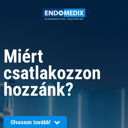
Miért
csatlakozzon
hozzánk?
Olvasson tovább!